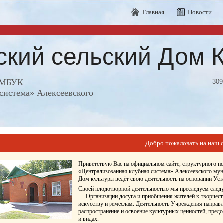
Главная
Новости
ский сельский Дом 
е МБУК
309
система» Алексеевского
Добро пожаловать на наш с
Приветствую Вас на официальном сайте, структурного 
«Централизованная клубная система» Алексеевского мун
Дом культуры ведёт свою деятельность на основании У
Своей плодотворной деятельностью мы преследуем след
— Организации досуга и приобщения жителей к творчест
искусству и ремеслам. Деятельность Учреждения направл
распространение и освоение культурных ценностей, пред
и видах.