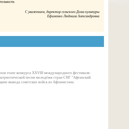
тельности.
С уважением, директор сельского Дома культуры
Ефименко Людмила Александровна
ном этапе конкурса XXVIII международного фестиваля-
-патриотической песни молодёжи стран СНГ "Афганский
щине вывода советских войск из Афганистана.