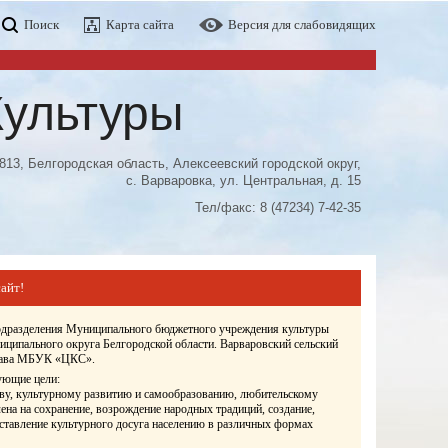
Поиск
Карта сайта
Версия для слабовидящих
Культуры
813, Белгородская область, Алексеевский городской округ,
с. Варваровка, ул. Центральная, д. 15
Тел/факс: 8 (47234) 7-42-35
айт!
подразделения Муниципального бюджетного учреждения культуры
иципального округа Белгородской области. Варваровский сельский
става МБУК «ЦКС».
ующие цели:
ву, культурному развитию и самообразованию, любительскому
ена на сохранение, возрождение народных традиций, создание,
оставление культурного досуга населению в различных формах