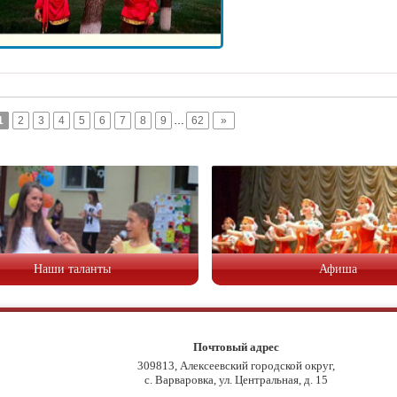
1
2
3
4
5
6
7
8
9
…
62
»
Наши таланты
Афиша
Почтовый адрес
309813, Алексеевский городской округ,
с. Варваровка, ул. Центральная, д. 15