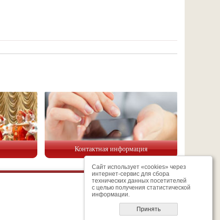
Контактная информация
Сайт использует «cookies» через
интернет-сервис для сбора
технических данных посетителей
с целью получения статистической
информации.
Телефон/факс
8 (47234) 7-42-35
Принять