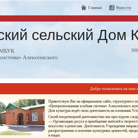
Главная
Новости
ский сельский Дом 
е МБУК
309
система» Алексеевского
Добро пожаловать на наш с
Приветствую Вас на официальном сайте, структурного 
«Централизованная клубная система» Алексеевского мун
Дом культуры ведёт свою деятельность на основании У
Своей плодотворной деятельностью мы преследуем след
— Организации досуга и приобщения жителей к творчест
искусству и ремеслам. Деятельность Учреждения направл
распространение и освоение культурных ценностей, пред
и видах.