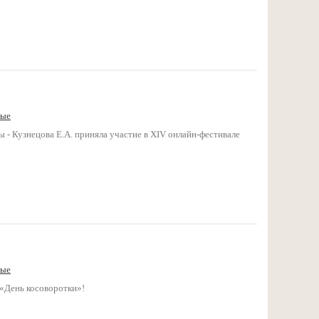
ные
 - Кузнецова Е.А. приняла участие в ХIV онлайн-фестивале
ные
«День косоворотки»!