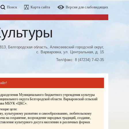
Поиск
Карта сайта
Версия для слабовидящих
Культуры
813, Белгородская область, Алексеевский городской округ,
с. Варваровка, ул. Центральная, д. 15
Тел/факс: 8 (47234) 7-42-35
айт!
подразделения Муниципального бюджетного учреждения культуры
иципального округа Белгородской области. Варваровский сельский
става МБУК «ЦКС».
ующие цели:
ву, культурному развитию и самообразованию, любительскому
ена на сохранение, возрождение народных традиций, создание,
оставление культурного досуга населению в различных формах