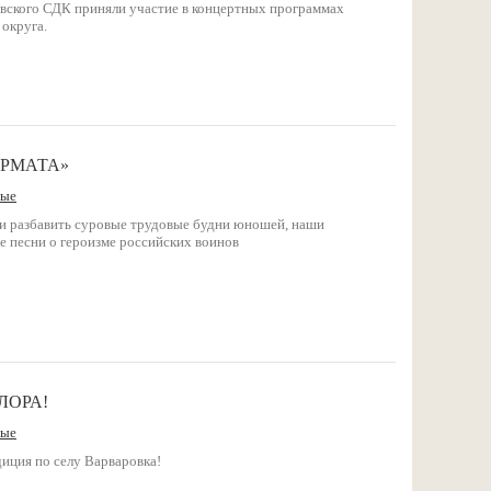
вского СДК приняли участие в концертных программах
округа.
АРМАТА»
ные
и разбавить суровые трудовые будни юношей, наши
е песни о героизме российских воинов
ЛОРА!
ные
иция по селу Варваровка!