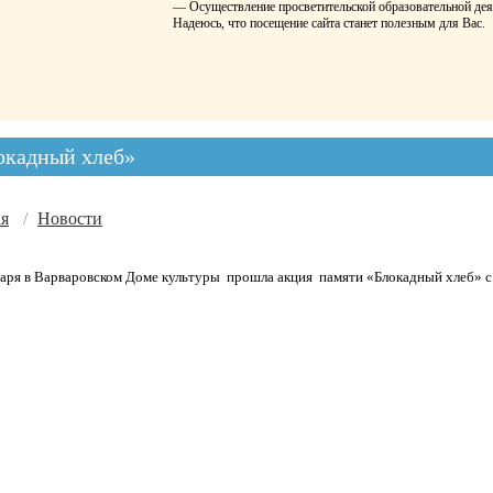
— Осуществление просветительской образовательной дея
Надеюсь, что посещение сайта станет полезным для Вас.
окадный хлеб»
ая
/
Новости
варя в Варваровском Доме культуры прошла акция памяти «Блокадный хлеб» с