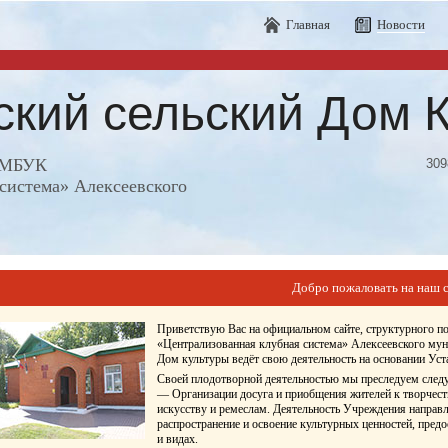
Главная
Новости
ский сельский Дом 
е МБУК
309
система» Алексеевского
Добро пожаловать на наш с
Приветствую Вас на официальном сайте, структурного 
«Централизованная клубная система» Алексеевского мун
Дом культуры ведёт свою деятельность на основании У
Своей плодотворной деятельностью мы преследуем след
— Организации досуга и приобщения жителей к творчест
искусству и ремеслам. Деятельность Учреждения направл
распространение и освоение культурных ценностей, пред
и видах.