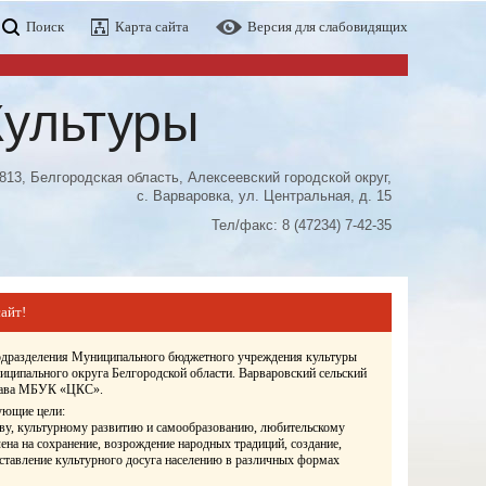
Поиск
Карта сайта
Версия для слабовидящих
Культуры
813, Белгородская область, Алексеевский городской округ,
с. Варваровка, ул. Центральная, д. 15
Тел/факс: 8 (47234) 7-42-35
айт!
подразделения Муниципального бюджетного учреждения культуры
иципального округа Белгородской области. Варваровский сельский
става МБУК «ЦКС».
ующие цели:
ву, культурному развитию и самообразованию, любительскому
ена на сохранение, возрождение народных традиций, создание,
оставление культурного досуга населению в различных формах